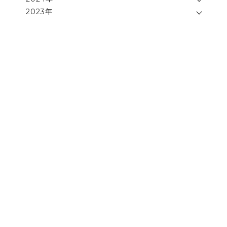
＊
2023年
ブ
ロ
グ
を
移
転
し
ま
し
た
＊
▼
こ
ち
ら
か
ら
ご