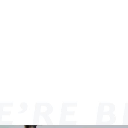
・
技
術
者
派
遣
な
ら
㈱
都
築
産
業